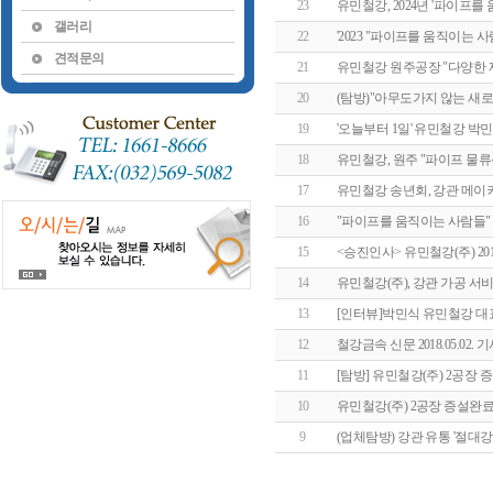
23
유민철강, 2024년 '파이프
갤러리
22
'2023 "파이프를 움직이는 
견적문의
21
유민철강 원주공장 "다양한 제품
20
(탐방)"아무도가지 않는 새로
19
'오늘부터 1일' 유민철강 박민
18
유민철강, 원주 "파이프 물류센타
17
유민철강 송년회, 강관 메이
16
"파이프를 움직이는 사람들" 
15
<승진인사> 유민철강(주) 2
14
유민철강(주), 강관 가공 서비
13
[인터뷰]박민식 유민철강 대표
12
철강금속 신문 2018.05.02. 
11
[탐방] 유민철강(주) 2공장 증
10
유민철강(주) 2공장 증설완
9
(업체탐방) 강관 유통 '절대강