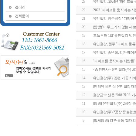
23
유민철강, 2024년 '파이프
갤러리
22
'2023 "파이프를 움직이는 
견적문의
21
유민철강 원주공장 "다양한 제품
20
(탐방)"아무도가지 않는 새로
19
'오늘부터 1일' 유민철강 박민
18
유민철강, 원주 "파이프 물류센타
17
유민철강 송년회, 강관 메이
16
"파이프를 움직이는 사람들" 
15
<승진인사> 유민철강(주) 2
14
유민철강(주), 강관 가공 서비
13
[인터뷰]박민식 유민철강 대표
12
철강금속 신문 2018.05.02. 
11
[탐방] 유민철강(주) 2공장 증
10
유민철강(주) 2공장 증설완
9
(업체탐방) 강관 유통 '절대강